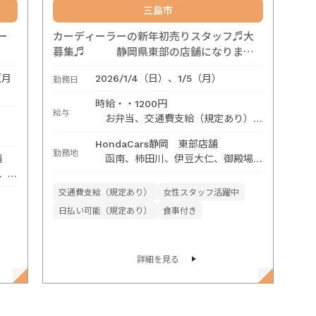
三島市
ー
カーディーラーの新年初売りスタッフ♬大
募集♬ 静岡県東部の店舗になりま
す。
（月
勤務日
2026/1/4（日）、1/5（月）
時給・・1200円
給与
お弁当、交通費支給（規定あり）
HondaCars静岡 東部店舗
祭で
仕事内容は、カーディーラー感謝祭で
勤務地
舗
函南、柿田川、伊豆大仁、御殿場、
の運営スタッフになります。
、裾
裾野、三島、沼津など
トな
※フランクフルトなどの食べ物のふ
交通費支給（規定あり）
女性スタッフ活躍中
るまいなど。
など
※車の説明などは一切ありません。
日払い可能（規定あり）
食事付き
詳細を見る