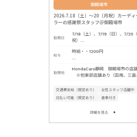
御殿場市
2026.7.18（土）～20（月祝）カーディ
ラーの感謝祭スタッフ＠御殿場市
7/18（土）、7/19（日）、7/20
勤務日
祝）
※1日のみの勤務も可能です。
時給・・1200円
給与
仕事内容は、カーディーラー感謝
HondaCars静岡 御殿場市の店
の運営スタッフになります。
勤務地
※他東部店舗あり（函南、三島
焼きそばやかき氷、フランクフル
野、伊豆大仁、沼津など）
どのふるまいなどがメインです。
交通費支給（規定あり）
女性スタッフ活躍中
店舗によりスーパーボールすくい
もあったりすます。
日払い可能（規定あり）
食事付き
車の説明は一切ありません。
詳細を見る