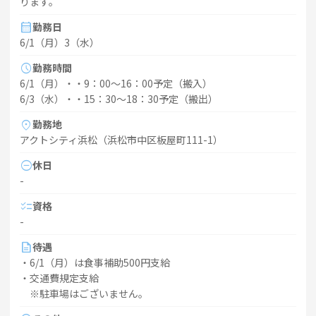
ります。
calendar_month
勤務日
6/1（月）3（水）
schedule
勤務時間
6/1（月）・・9：00～16：00予定（搬入）
6/3（水）・・15：30～18：30予定（搬出）
location_on
勤務地
アクトシティ浜松（浜松市中区板屋町111-1）
do_not_disturb_on
休日
-
checklist
資格
-
description
待遇
・6/1（月）は食事補助500円支給
・交通費規定支給
※駐車場はございません。