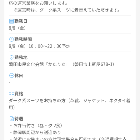
応の運営業務をお願いします。
※運営時は、ダーク系スーツに着替えていただきます。
calendar_month
勤務日
8/8（金）
schedule
勤務時間
8/8（金）10：00～22：30予定
location_on
勤務地
磐田市民文化会館「かたりあ」（磐田市上新屋678-1）
do_not_disturb_on
休日
-
checklist
資格
ダーク系スーツをお持ちの方（革靴、ジャケット、ネクタイ着
用）
description
待遇
・お弁当付き（昼・夕 2食）
・静岡駅周辺から送迎あり
・付近にお住まいの方は現地集合も可能です（交通費規定支