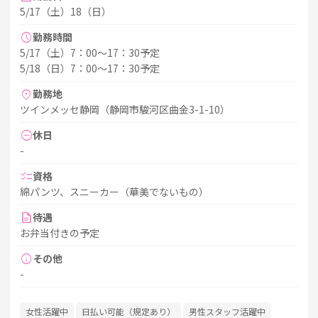
5/17（土）18（日）
schedule
勤務時間
5/17（土）7：00～17：30予定
5/18（日）7：00～17：30予定
location_on
勤務地
ツインメッセ静岡（静岡市駿河区曲金3-1-10）
do_not_disturb_on
休日
-
checklist
資格
綿パンツ、スニーカー（華美でないもの）
description
待遇
お弁当付きの予定
info
その他
-
女性活躍中
日払い可能（規定あり）
男性スタッフ活躍中